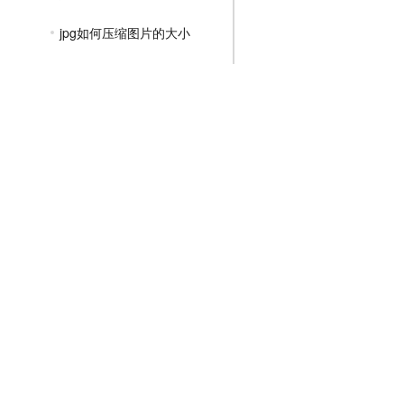
jpg如何压缩图片的大小
照片怎么压缩成jpg文件
如何将jpg图片大小压缩
jpg格式图片怎么压缩的更小
如何把jpg图片压缩小
PNG压缩教程
JPGE压缩教程
文件压缩教程