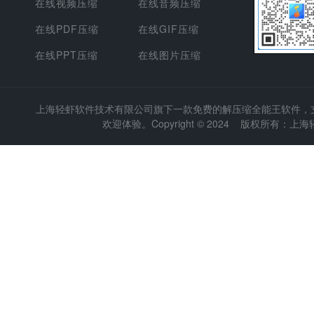
在线视频压缩
在线音频压缩
在线PDF压缩
在线GIF压缩
在线PPT压缩
在线图片压缩
上海轻虾软件技术有限公司
旗下一款免费的解压缩全能王软件，支持
欢迎体验。Copyright © 2024 版权所有