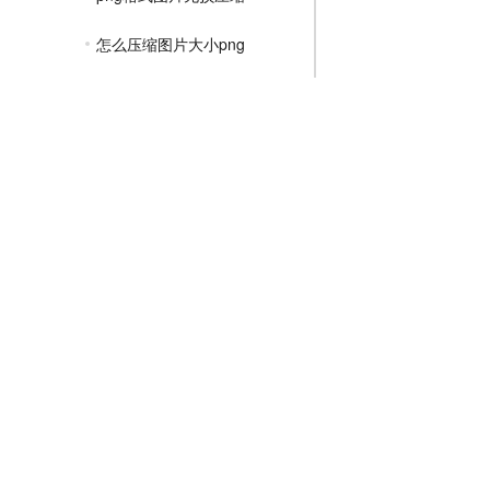
怎么压缩图片大小png
png在线压缩工具
png图片压缩保持透明
png透明图片怎么压缩
png图片怎么压缩到1兆以内
png图片大小怎么压缩
JPGE压缩教程
文件压缩教程