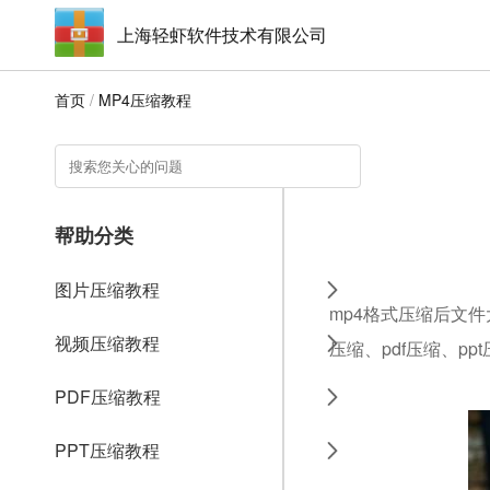
上海轻虾软件技术有限公司
首页
/
MP4压缩教程
帮助分类
图片压缩教程
mp4格式压缩后文件
视频压缩教程
压缩、pdf压缩、pp
PDF压缩教程
PPT压缩教程