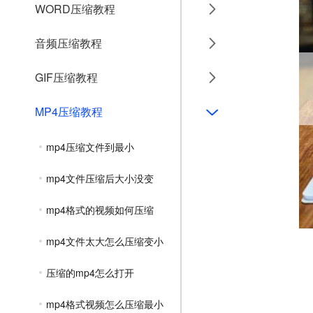
WORD压缩教程
音频压缩教程
GIF压缩教程
MP4压缩教程
mp4压缩文件到最小
mp4文件压缩后大小没变
mp4格式的视频如何压缩
mp4文件太大怎么压缩变小
压缩的mp4怎么打开
mp4格式视频怎么压缩最小